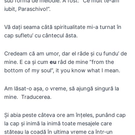
sub formă de melodie. A fost: ”Ce mult te-am
iubit, Paraschivo!”.
Vă dați seama câtă spiritualitate mi-a turnat în
cap sufletu’ cu cântecul ăsta.
Credeam că am umor, dar el râde și cu fundu’ de
mine. E ca și cum
eu
râd de mine ”from the
bottom of my soul”, it you know what I mean.
Am lăsat-o așa, o vreme, să ajungă singură la
mine. Traducerea.
Și abia peste câteva ore am înțeles, punând cap
la cap și inimă la inimă toate mesajele care
stăteau la coadă în ultima vreme ca într-un