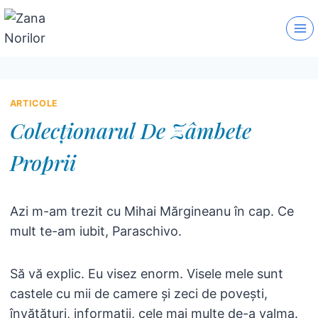
Skip
to
content
ARTICOLE
Colecționarul De Zâmbete
Proprii
Azi m-am trezit cu Mihai Mărgineanu în cap. Ce
mult te-am iubit, Paraschivo.
Să vă explic. Eu visez enorm. Visele mele sunt
castele cu mii de camere și zeci de povești,
învățături, informații, cele mai multe de-a valma.