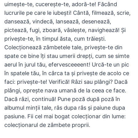
uimește-te, cucerește-te, adoră-te! Făcând
lucrurile pe care le iubești! Cântă, filmează, scrie,
dansează, vindecă, lansează, desenează,
pictează, fugi, zboară, vâslește, navighează! Și
privește-te, în timpul ăsta, cum trăiești.
Colecționează zâmbetele tale, privește-te din
spate ce bine îți stau umerii drepți, cum se simte
aerul în jurul tău, efervesceeeent! Urcă-te un pic
în spatele tău, în cârca ta și privește de acolo ce
faci: privește-te! Verifică! Râzi sau plângi? Dacă
plângi, oprește nava umană de la ceea ce face.
Dacă râzi, continuă! Pune poză după poză în
albumul minții tale, râs dupa râs și paiune dupa
pasiune. Fii cel mai bogat colecționar din lume:
colecționarul de zâmbete proprii.