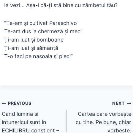
Ia vezi… Așa-i că-ți stă bine cu zâmbetul tău?
”Te-am și cultivat Paraschivo
Te-am dus la chermeză și meci
Ți-am luat și bomboane
Ți-am luat și sămânță
T-o faci pe nasoala și pleci”
Navigare
PREVIOUS
NEXT
Cand lumina si
Cartea care vorbește
în
intunericul sunt in
cu tine. Pe bune, chiar
articole
ECHILIBRU constient –
vorbește.