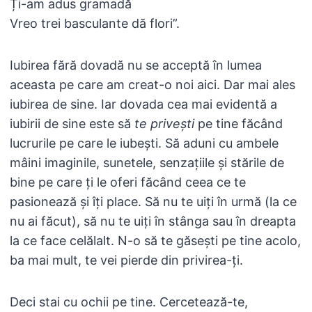
Ți-am adus gramadă
Vreo trei basculante dă flori”.
Iubirea fără dovadă nu se acceptă în lumea
aceasta pe care am creat-o noi aici. Dar mai ales
iubirea de sine. Iar dovada cea mai evidentă a
iubirii de sine este să
te privești
pe tine făcând
lucrurile pe care le iubești. Să aduni cu ambele
mâini imaginile, sunetele, senzațiile și stările de
bine pe care ți le oferi făcând ceea ce te
pasionează și îți place. Să nu te uiți în urmă (la ce
nu ai făcut), să nu te uiți în stânga sau în dreapta
la ce face celălalt. N-o să te găsești pe tine acolo,
ba mai mult, te vei pierde din privirea-ți.
Deci stai cu ochii pe tine. Cercetează-te,