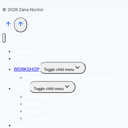
© 2026 Zana Norilor
PE MARE
ARHITECTURA
WORKSHOP
Toggle child menu
Webinar de practică ”Jocul Norilor-Emoții”
Despre
Toggle child menu
Despre mine
Media
Ateliere
Newsletter
Blog