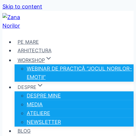
Skip to content
PE MARE
ARHITECTURA
WORKSHOP
WEBINAR DE PRACTICĂ ”JOCUL NORILOR-
EMOȚII”
DESPRE
DESPRE MINE
MEDIA
ATELIERE
NEWSLETTER
BLOG