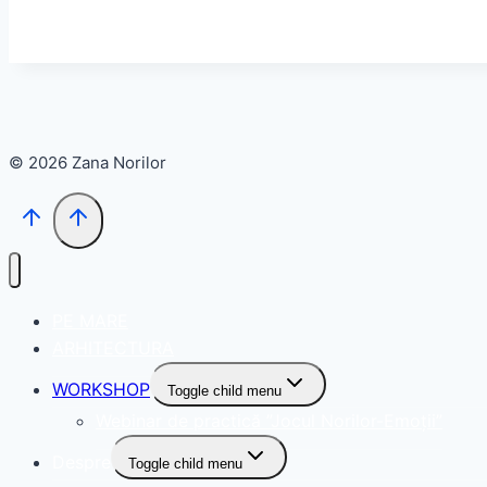
© 2026 Zana Norilor
PE MARE
ARHITECTURA
WORKSHOP
Toggle child menu
Webinar de practică ”Jocul Norilor-Emoții”
Despre
Toggle child menu