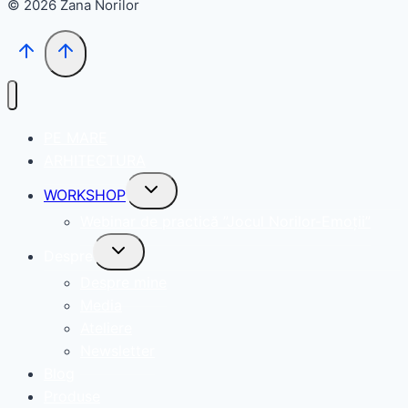
© 2026 Zana Norilor
PE MARE
ARHITECTURA
Toggle
WORKSHOP
child
menu
Webinar de practică ”Jocul Norilor-Emoții”
Toggle
Despre
child
menu
Despre mine
Media
Ateliere
Newsletter
Blog
Produse