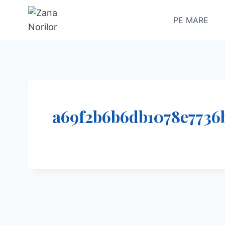
Skip
PE MARE
to
content
a69f2b6b6db1078e7736