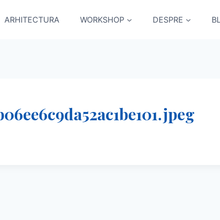
ARHITECTURA
WORKSHOP
DESPRE
B
b06ee6c9da52ac1be101.jpeg