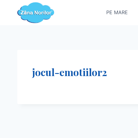
Skip
to
PE MARE
content
jocul-emotiilor2