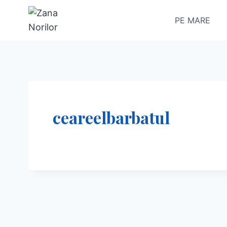
Skip
PE MARE
to
content
ceareelbarbatul