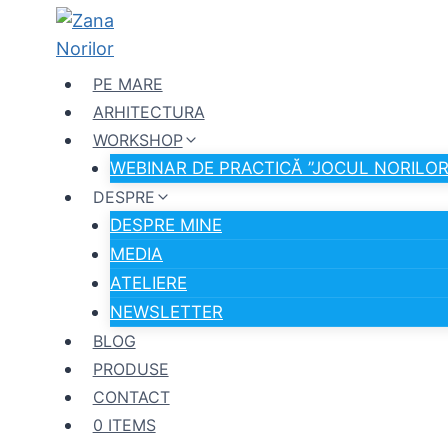
Skip
to
content
PE MARE
ARHITECTURA
WORKSHOP
WEBINAR DE PRACTICĂ ”JOCUL NORILOR
DESPRE
DESPRE MINE
MEDIA
ATELIERE
NEWSLETTER
BLOG
PRODUSE
CONTACT
0 ITEMS