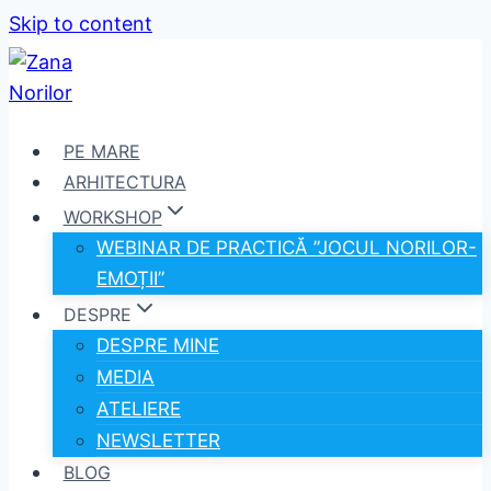
Skip to content
PE MARE
ARHITECTURA
WORKSHOP
WEBINAR DE PRACTICĂ ”JOCUL NORILOR-
EMOȚII”
DESPRE
DESPRE MINE
MEDIA
ATELIERE
NEWSLETTER
BLOG