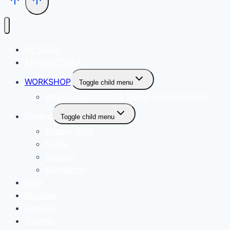
PE MARE
ARHITECTURA
WORKSHOP
Toggle child menu
Webinar de practică ”Jocul Norilor-Emoții”
Despre
Toggle child menu
Despre mine
Media
Ateliere
Newsletter
Blog
Produse
Contact
0 items