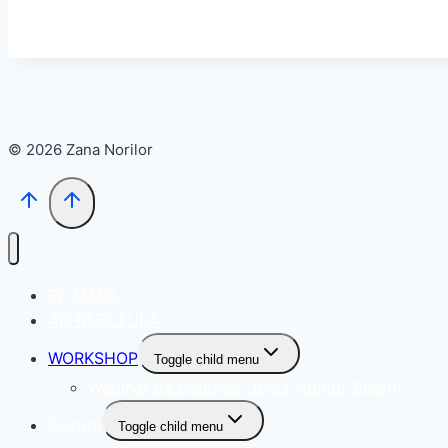
© 2026 Zana Norilor
PE MARE
ARHITECTURA
WORKSHOP
Toggle child menu
Webinar de practică ”Jocul Norilor-Emoții”
Despre
Toggle child menu