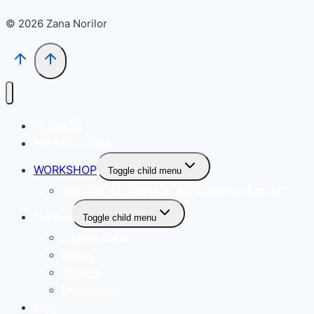
© 2026 Zana Norilor
PE MARE
ARHITECTURA
WORKSHOP
Toggle child menu
Webinar de practică ”Jocul Norilor-Emoții”
Despre
Toggle child menu
Despre mine
Media
Ateliere
Newsletter
Blog