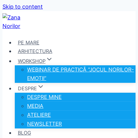
Skip to content
PE MARE
ARHITECTURA
WORKSHOP
WEBINAR DE PRACTICĂ ”JOCUL NORILOR-
EMOȚII”
DESPRE
DESPRE MINE
MEDIA
ATELIERE
NEWSLETTER
BLOG