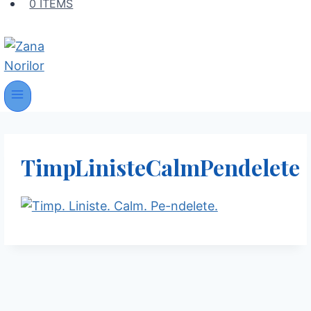
0 ITEMS
TimpLinisteCalmPendelete