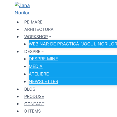
Skip
to
content
PE MARE
ARHITECTURA
WORKSHOP
WEBINAR DE PRACTICĂ ”JOCUL NORILOR
DESPRE
DESPRE MINE
MEDIA
ATELIERE
NEWSLETTER
BLOG
PRODUSE
CONTACT
0 ITEMS