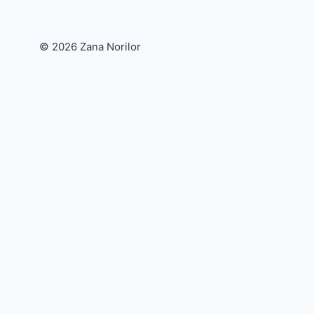
© 2026 Zana Norilor
PE MARE
ARHITECTURA
Toggle
WORKSHOP
child
Webinar de practică ”Jocul Norilor-Emoții”
menu
Toggle
Despre
child
Despre mine
menu
Media
Ateliere
Newsletter
Blog
Produse
Contact