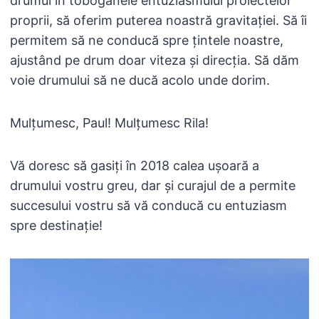
drumul în toboganele entuziasmului proiectelor
proprii, să oferim puterea noastră gravitației. Să îi
permitem să ne conducă spre țintele noastre,
ajustând pe drum doar viteza și direcția. Să dăm
voie drumului să ne ducă acolo unde dorim.
Mulțumesc, Paul! Mulțumesc Rila!
Vă doresc să gasiți în 2018 calea ușoară a
drumului vostru greu, dar și curajul de a permite
succesului vostru să vă conducă cu entuziasm
spre destinație!