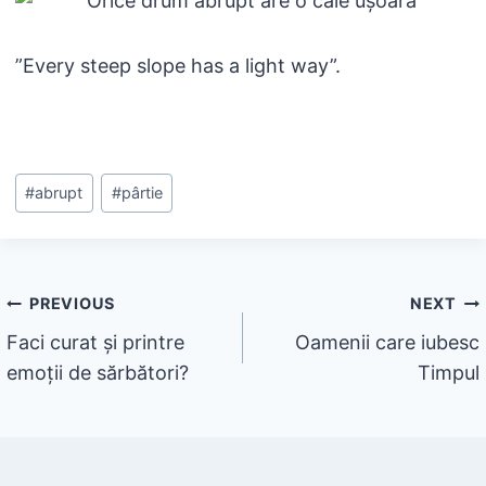
”Every steep slope has a light way”.
Post
#
abrupt
#
pârtie
Tags:
Navigare
PREVIOUS
NEXT
Faci curat și printre
Oamenii care iubesc
în
emoții de sărbători?
Timpul
articole