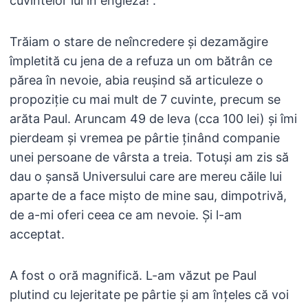
cuvintelor lui în engleză!”.
Trăiam o stare de neîncredere și dezamăgire
împletită cu jena de a refuza un om bătrân ce
părea în nevoie, abia reușind să articuleze o
propoziție cu mai mult de 7 cuvinte, precum se
arăta Paul. Aruncam 49 de leva (cca 100 lei) și îmi
pierdeam și vremea pe pârtie ținând companie
unei persoane de vârsta a treia. Totuși am zis să
dau o șansă Universului care are mereu căile lui
aparte de a face mișto de mine sau, dimpotrivă,
de a-mi oferi ceea ce am nevoie. Și l-am
acceptat.
A fost o oră magnifică. L-am văzut pe Paul
plutind cu lejeritate pe pârtie și am înțeles că voi