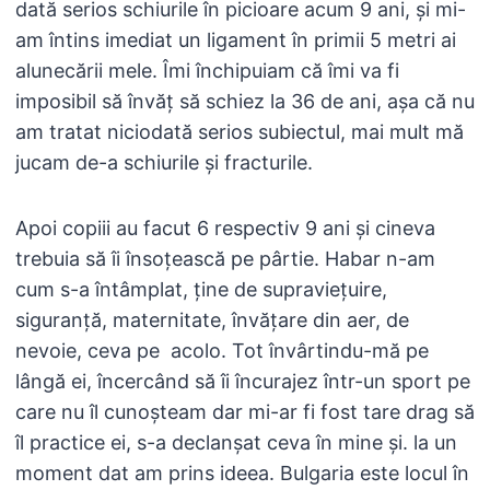
dată serios schiurile în picioare acum 9 ani, și mi-
am întins imediat un ligament în primii 5 metri ai
alunecării mele. Îmi închipuiam că îmi va fi
imposibil să învăț să schiez la 36 de ani, așa că nu
am tratat niciodată serios subiectul, mai mult mă
jucam de-a schiurile și fracturile.
Apoi copiii au facut 6 respectiv 9 ani și cineva
trebuia să îi însoțească pe pârtie. Habar n-am
cum s-a întâmplat, ține de supraviețuire,
siguranță, maternitate, învățare din aer, de
nevoie, ceva pe acolo. Tot învârtindu-mă pe
lângă ei, încercând să îi încurajez într-un sport pe
care nu îl cunoșteam dar mi-ar fi fost tare drag să
îl practice ei, s-a declanșat ceva în mine și. la un
moment dat am prins ideea. Bulgaria este locul în