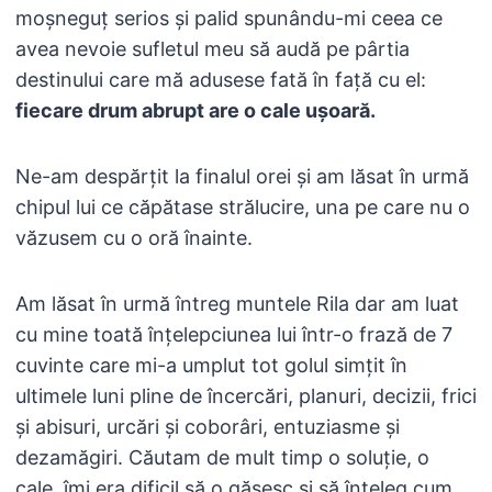
moșneguț serios și palid spunându-mi ceea ce
avea nevoie sufletul meu să audă pe pârtia
destinului care mă adusese fată în față cu el:
fiecare drum abrupt are o cale ușoară.
Ne-am despărțit la finalul orei și am lăsat în urmă
chipul lui ce căpătase strălucire, una pe care nu o
văzusem cu o oră înainte.
Am lăsat în urmă întreg muntele Rila dar am luat
cu mine toată înțelepciunea lui într-o frază de 7
cuvinte care mi-a umplut tot golul simțit în
ultimele luni pline de încercări, planuri, decizii, frici
și abisuri, urcări și coborâri, entuziasme și
dezamăgiri. Căutam de mult timp o soluție, o
cale, îmi era dificil să o găsesc și să înțeleg cum