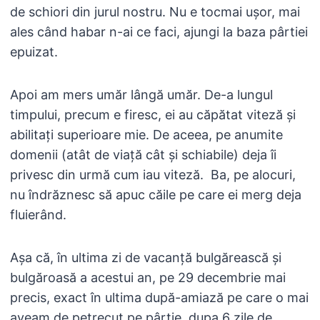
de schiori din jurul nostru. Nu e tocmai ușor, mai
ales când habar n-ai ce faci, ajungi la baza pârtiei
epuizat.
Apoi am mers umăr lângă umăr. De-a lungul
timpului, precum e firesc, ei au căpătat viteză și
abilitați superioare mie. De aceea, pe anumite
domenii (atât de viață cât și schiabile) deja îi
privesc din urmă cum iau viteză. Ba, pe alocuri,
nu îndrăznesc să apuc căile pe care ei merg deja
fluierând.
Așa că, în ultima zi de vacanță bulgărească și
bulgăroasă a acestui an, pe 29 decembrie mai
precis, exact în ultima după-amiază pe care o mai
aveam de petrecut pe pârtie, dupa 6 zile de