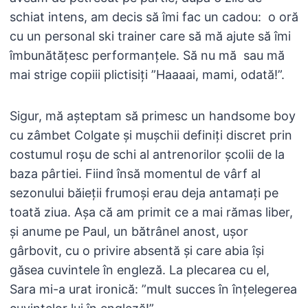
schiat intens, am decis să îmi fac un cadou: o oră
cu un personal ski trainer care să mă ajute să îmi
îmbunătățesc performanțele. Să nu mă sau mă
mai strige copiii plictisiți ”Haaaai, mami, odată!”.
Sigur, mă așteptam să primesc un handsome boy
cu zâmbet Colgate și mușchii definiți discret prin
costumul roșu de schi al antrenorilor școlii de la
baza pârtiei. Fiind însă momentul de vârf al
sezonului băieții frumoși erau deja antamați pe
toată ziua. Așa că am primit ce a mai rămas liber,
și anume pe Paul, un bătrânel anost, ușor
gârbovit, cu o privire absentă și care abia își
găsea cuvintele în engleză. La plecarea cu el,
Sara mi-a urat ironică: ”mult succes în înțelegerea