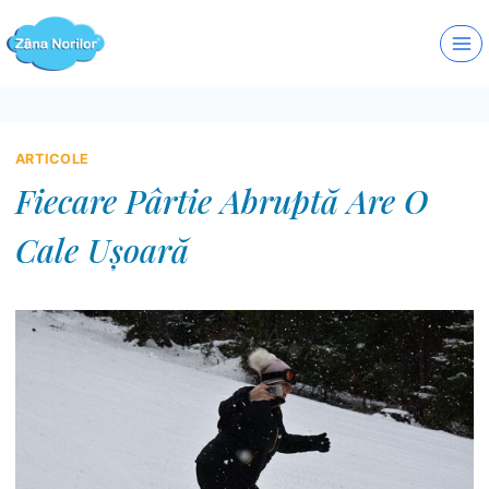
Skip
to
content
ARTICOLE
Fiecare Pârtie Abruptă Are O
Cale Ușoară