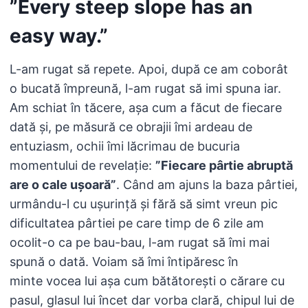
”Every steep slope has an
easy way.”
L-am rugat să repete. Apoi, după ce am coborât
o bucată împreună, l-am rugat să imi spuna iar.
Am schiat în tăcere, așa cum a făcut de fiecare
dată și, pe măsură ce obrajii îmi ardeau de
entuziasm, ochii îmi lăcrimau de bucuria
momentului de revelație:
”Fiecare pârtie abruptă
are o cale ușoară”
. Când am ajuns la baza pârtiei,
urmându-l cu ușurință și fără să simt vreun pic
dificultatea pârtiei pe care timp de 6 zile am
ocolit-o ca pe bau-bau, l-am rugat să îmi mai
spună o dată. Voiam să îmi întipăresc în
minte vocea lui așa cum bătătorești o cărare cu
pasul, glasul lui încet dar vorba clară, chipul lui de