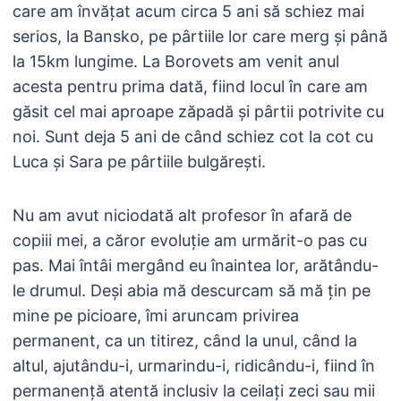
care am învățat acum circa 5 ani să schiez mai
serios, la Bansko, pe pârtiile lor care merg și până
la 15km lungime. La Borovets am venit anul
acesta pentru prima dată, fiind locul în care am
găsit cel mai aproape zăpadă și pârtii potrivite cu
noi. Sunt deja 5 ani de când schiez cot la cot cu
Luca și Sara pe pârtiile bulgărești.
Nu am avut niciodată alt profesor în afară de
copiii mei, a căror evoluție am urmărit-o pas cu
pas. Mai întâi mergând eu înaintea lor, arătându-
le drumul. Deși abia mă descurcam să mă țin pe
mine pe picioare, îmi aruncam privirea
permanent, ca un titirez, când la unul, când la
altul, ajutându-i, urmarindu-i, ridicându-i, fiind în
permanență atentă inclusiv la ceilați zeci sau mii