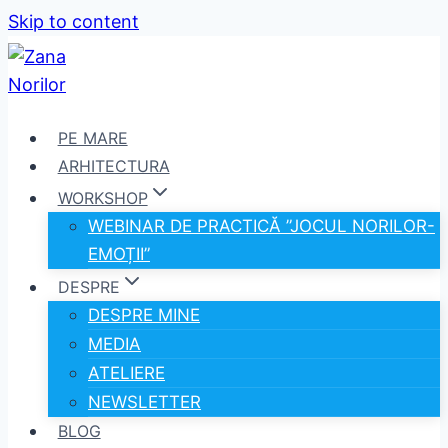
Skip to content
PE MARE
ARHITECTURA
WORKSHOP
WEBINAR DE PRACTICĂ ”JOCUL NORILOR-
EMOȚII”
DESPRE
DESPRE MINE
MEDIA
ATELIERE
NEWSLETTER
BLOG