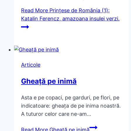
Read More
Prințese de România (1):
Katalin Ferencz, amazoana insulei verzi.
Articole
Gheață pe inimă
Asta e pe copaci, pe garduri, pe flori, pe
indicatoare: gheața de pe inima noastră.
A tuturor celor care ne-am…
Read More
Gheață pe inimă