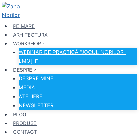
Skip
to
content
PE MARE
ARHITECTURA
WORKSHOP
WEBINAR DE PRACTICĂ ”JOCUL NORILOR-
EMOȚII”
DESPRE
DESPRE MINE
MEDIA
ATELIERE
NEWSLETTER
BLOG
PRODUSE
CONTACT