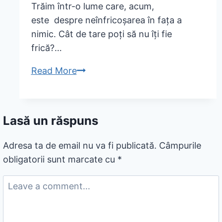
Trăim într-o lume care, acum,
odata
este despre neînfricoșarea în fața a
din
nimic. Cât de tare poți să nu îți fie
gura!
frică?…
Read More
Cât
de
tare
poți
Lasă un răspuns
să
nu
Adresa ta de email nu va fi publicată.
Câmpurile
îți
obligatorii sunt marcate cu
*
fie
frică?