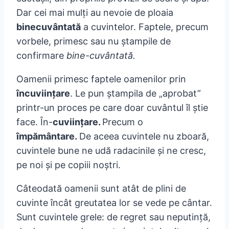
Dar cei mai mulţi au nevoie de ploaia
binecuvântată
a cuvintelor. Faptele, precum
vorbele, primesc sau nu ştampile de
confirmare
bine-cuvântată.
Oamenii primesc faptele oamenilor prin
încuviinţare
. Le pun ştampila de „aprobat”
printr-un proces pe care doar cuvântul îl ştie
face. În-
cuviinţare.
Precum o
împământare.
De aceea cuvintele nu zboară,
cuvintele bune ne udă radacinile şi ne cresc,
pe noi şi pe copiii noştri.
Câteodată oamenii sunt atât de plini de
cuvinte încât greutatea lor se vede pe cântar.
Sunt cuvintele grele: de regret sau neputinţă,