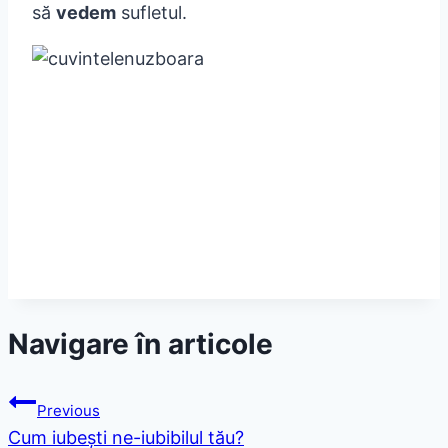
să
vedem
sufletul.
Navigare în articole
Previous
Cum iubeşti ne-iubibilul tău?