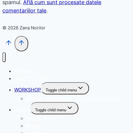
spamul.
Află cum sunt procesate datele
comentariilor tale
.
© 2026 Zana Norilor
PE MARE
ARHITECTURA
WORKSHOP
Toggle child menu
Webinar de practică ”Jocul Norilor-Emoții”
Despre
Toggle child menu
Despre mine
Media