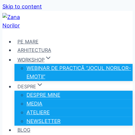
Skip to content
PE MARE
ARHITECTURA
WORKSHOP
WEBINAR DE PRACTICĂ ”JOCUL NORILOR-
EMOȚII”
DESPRE
DESPRE MINE
MEDIA
ATELIERE
NEWSLETTER
BLOG