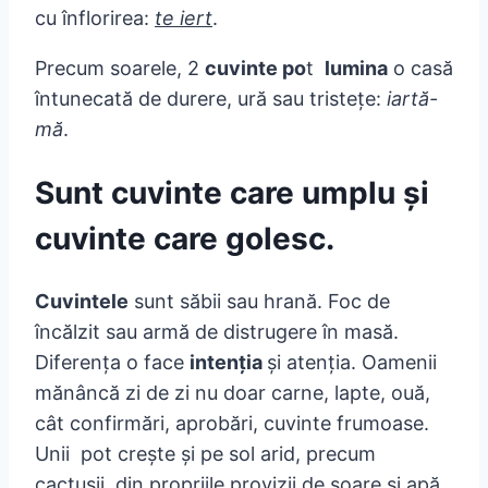
cu înflorirea:
te iert
.
Precum soarele, 2
cuvinte po
t
lumina
o casă
întunecată de durere, ură sau tristeţe:
iartă-
mă
.
Sunt cuvinte care umplu şi
cuvinte care golesc.
Cuvintele
sunt săbii sau hrană. Foc de
încălzit sau armă de distrugere în masă.
Diferenţa o face
intenţia
şi atenţia. Oamenii
mănâncă zi de zi nu doar carne, lapte, ouă,
cât confirmări, aprobări, cuvinte frumoase.
Unii pot creşte şi pe sol arid, precum
cactuşii, din propriile provizii de soare şi apă.