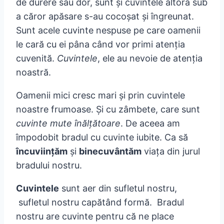
de durere sau dor, sunt şi cuvintele altora sub
a căror apăsare s-au cocoşat şi îngreunat.
Sunt acele cuvinte nespuse pe care oamenii
le cară cu ei pâna când vor primi atenţia
cuvenită.
Cuvintele
, ele au nevoie de atenţia
noastră.
Oamenii mici cresc mari şi prin cuvintele
noastre frumoase. Şi cu zâmbete, care sunt
cuvinte mute înălţătoare
. De aceea am
împodobit bradul cu cuvinte iubite. Ca să
încuviinţăm
şi
binecuvântăm
viaţa din jurul
bradului nostru.
Cuvintele
sunt aer din sufletul nostru,
sufletul nostru capătând formă. Bradul
nostru are cuvinte pentru că ne place