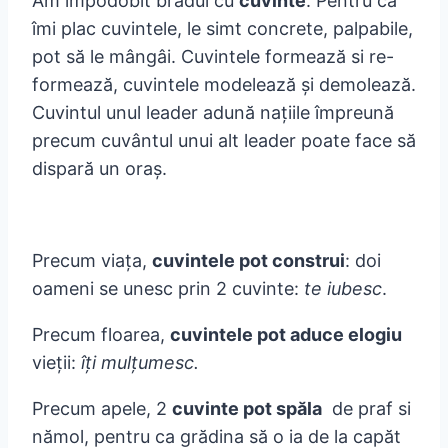
Am împodobit bradul cu
cuvinte
. Pentru că
îmi plac cuvintele, le simt concrete, palpabile,
pot să le mângâi. Cuvintele formează si re-
formează, cuvintele modelează şi demolează.
Cuvintul unul leader adună naţiile împreună
precum cuvântul unui alt leader poate face să
dispară un oraş.
Precum viaţa,
cuvintele pot construi
: doi
oameni se unesc prin 2 cuvinte:
te iubesc
.
Precum floarea,
cuvintele pot aduce elogiu
vieţii:
îţi mulţumesc.
Precum apele, 2
cuvinte pot spăla
de praf si
nămol, pentru ca grădina să o ia de la capăt