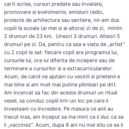
carti scrise, cursuri predate sau invatate,
promovare si evenimente, emisiuni radio,
proiecte de arhitectura sau santiere, mi-am dus
copiii la scoala (ai mei si ai altora) zi de zi, minim
2 drumuri de 23 km. Uneori 3 drumuri. Alteori 5
drumuri pe zi. Da, pentru ca asa e viata de „artist”
cu 2 copii la sat: fiecare copil are programul lui,
cursurile lui, ora lui diferita de incepere sau de
terminare a cursurilor si a extracurricularelor.
Acum, de cand ne ajutam cu vecinii si prietenii e
mai bine si am mult mai putine plimbari pe dn1.
Am incercat sa fac din aceste drumuri un ritual
vesel, sa conduc copiii intr-un loc pe care il
investeam cu incredere. Pe masura ce anii au
trecut insa, am inceput sa ma mint ca ii duc ca sa
ii „vaccinez”. Acum, dupa 8 ani nu mai stiu ce sa ii