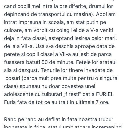
cand copiii mei intra la ore diferite, drumul lor
depinzand de transportul cu masina). Apoi am
intrat impreuna in scoala, am stat putin pe
culoare, am vorbit cu colegii ei de a V-a veniti
deja in fata clasei, asteptand iesirea celor mari,
de la a VII-a. Usa s-a deschis aproape data de
perete si copiii clasei a VII-a au iesit de parca
fusesera batuti 50 de minute. Fetele lor aratau
sila si dezgust. Tenurile lor tinere invadate de
cosuri (parca mult prea multe pentru o singura
clasa) spuneau nu doar povestea unei
adolescente cu tulburari „firesti” cat a FURIEI.
Furia fata de tot ce au trait in ultimele 7 ore.
Rand pe rand au defilat in fata noastra trupuri
inghetate in frica, statui umblatoare incremenind