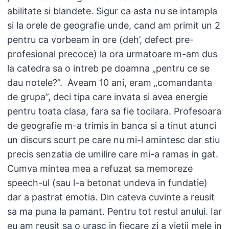
abilitate si blandete. Sigur ca asta nu se intampla
si la orele de geografie unde, cand am primit un 2
pentru ca vorbeam in ore (deh’, defect pre-
profesional precoce) la ora urmatoare m-am dus
la catedra sa o intreb pe doamna „pentru ce se
dau notele?”. Aveam 10 ani, eram „comandanta
de grupa”, deci tipa care invata si avea energie
pentru toata clasa, fara sa fie tocilara. Profesoara
de geografie m-a trimis in banca si a tinut atunci
un discurs scurt pe care nu mi-l amintesc dar stiu
precis senzatia de umilire care mi-a ramas in gat.
Cumva mintea mea a refuzat sa memoreze
speech-ul (sau l-a betonat undeva in fundatie)
dar a pastrat emotia. Din cateva cuvinte a reusit
sa ma puna la pamant. Pentru tot restul anului. Iar
eu am reusit sa o urasc in fiecare zi a vietii mele in