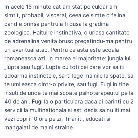
In acele 15 minute cat am stat pe culoar am
simtit, probabil, visceral, ceea ce simte o felina
cand e prinsa pentru a fi dusa la gradina
zoologica. Haituire instinctiva, o uriasa cantitate
de adrenalina venita brusc pregatindu-ma pentru
un eventual atac. Pentru ca asta este scoala
romaneasca azi, in marea ei majoritate: jungla lui
„lupta sau fugi”. Lupta cu toti cei care vor sa iti
adoarma instinctele, sa-ti lege mainile la spate, sa
te umileasca dintr-o privire, sau fugi. Fugi in tine
insuti de unde te mai scoate psihoterapeutul pe la
40 de ani. Fugi la o particulara daca ai parinti cu 2
servicii la multinationala si esti decis sa nu iti mai
vezi copiii 10 ore pe zi, hraniti, educati si
mangaiati de maini straine.