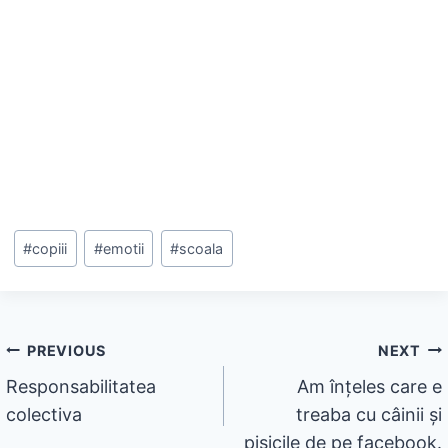
Post
#
copiii
#
emotii
#
scoala
Tags:
Navigare
PREVIOUS
NEXT
Responsabilitatea
Am înţeles care e
în
colectiva
treaba cu câinii şi
articole
pisicile de pe facebook.