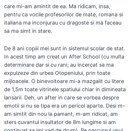
care mi-am amintit de ea. Ma ridicam, insa,
pentru ca vocile profesorilor de mate, romana si
italiana ma inconjurau cu dragoste si ma faceau
sa ma simt in stare.
De 8 ani copiii mei sunt in sistemul scolar de stat.
In acest timp am creat un After School (cu multa
determinare dar si cu rani; au incercat sa ma
expulzeze din urbea Otopeniului, prin toate
mijloacele. O binevoitoare mi-a mazgalit cu litere
de 1,5m toate vitrinele spatiului chiar in dimineata
lansarii. Deh, un after in care se vorbea despre
emotii si nu se tipa era un pericol aparte. Desi m-
am simtit din nou la pamant, m-am ridicat, am
sters cuvantul insultator de 8m lungime si am
continuat sa imi vad de drum). Pe parcursul unui