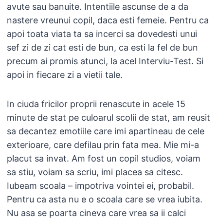
avute sau banuite. Intentiile ascunse de a da
nastere vreunui copil, daca esti femeie. Pentru ca
apoi toata viata ta sa incerci sa dovedesti unui
sef zi de zi cat esti de bun, ca esti la fel de bun
precum ai promis atunci, la acel Interviu-Test. Si
apoi in fiecare zi a vietii tale.
In ciuda fricilor proprii renascute in acele 15
minute de stat pe culoarul scolii de stat, am reusit
sa decantez emotiile care imi apartineau de cele
exterioare, care defilau prin fata mea. Mie mi-a
placut sa invat. Am fost un copil studios, voiam
sa stiu, voiam sa scriu, imi placea sa citesc.
Iubeam scoala – impotriva vointei ei, probabil.
Pentru ca asta nu e o scoala care se vrea iubita.
Nu asa se poarta cineva care vrea sa ii calci