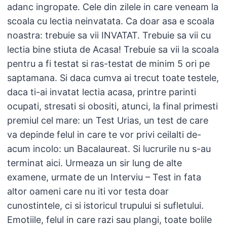
adanc ingropate. Cele din zilele in care veneam la
scoala cu lectia neinvatata. Ca doar asa e scoala
noastra: trebuie sa vii INVATAT. Trebuie sa vii cu
lectia bine stiuta de Acasa! Trebuie sa vii la scoala
pentru a fi testat si ras-testat de minim 5 ori pe
saptamana. Si daca cumva ai trecut toate testele,
daca ti-ai invatat lectia acasa, printre parinti
ocupati, stresati si obositi, atunci, la final primesti
premiul cel mare: un Test Urias, un test de care
va depinde felul in care te vor privi ceilalti de-
acum incolo: un Bacalaureat. Si lucrurile nu s-au
terminat aici. Urmeaza un sir lung de alte
examene, urmate de un Interviu – Test in fata
altor oameni care nu iti vor testa doar
cunostintele, ci si istoricul trupului si sufletului.
Emotiile, felul in care razi sau plangi, toate bolile